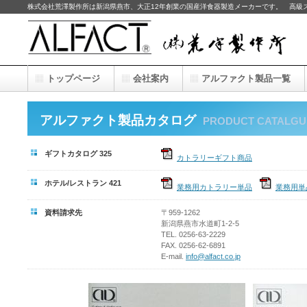
株式会社荒澤製作所は新潟県燕市、大正12年創業の国産洋食器製造メーカーです。 高級
トップページ
会社案内
アルファクト製品一覧
アルファクト製品カタログ
PRODUCT CATALGU
ギフトカタログ 325
カトラリーギフト商品
ホテル/レストラン 421
業務用カトラリー単品
業務用単
資料請求先
〒959-1262
新潟県燕市水道町1-2-5
TEL. 0256-63-2229
FAX. 0256-62-6891
E-mail.
info@alfact.co.jp